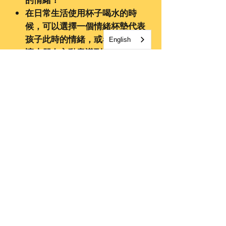
的情緒！
在日常生活使用杯子喝水的時
候，可以選擇一個情緒杯墊代表
孩子此時的情緒，或者通過詢問
English
讓小朋友主動意識到。例如：小
朋友在哭哭，家長拿出杯墊問：
來看看WinkyBuddy，你現在
是什麼情緒呢？小朋友會選
擇“不開心”的杯墊，當他意識到
這個情緒後，不開心也相應緩
解。
一盒包括五個杯墊，代表五種情緒
：
開心、不開心、生氣、害怕、平靜
環保材質：
硅藻土