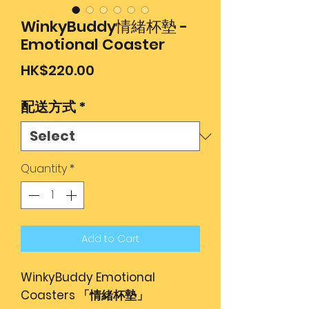
WinkyBuddy情緒杯墊 -
Emotional Coaster
Price
HK$220.00
配送方式
*
Quantity
*
Add to Cart
WinkyBuddy Emotional
Coasters 「情緒杯墊」