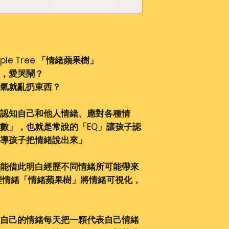
快遞 "到付"，即
收到包裹時直接嚮
對於其他國家，在
量增加，作為額外
獨聯繫，提供付款
 Apple Tree 「情緒蘋果樹」
換貨政策：
，愛哭鬧？
1. 客戶可以在交
氣就亂扔東西？
符合以下原則：
項目必須是未使用
沒有損壞貨物的原
認知自己和他人情緒、應對各種情
接受退貨的物品必
數」，也就是常說的「EQ」讓孩子認
的話)
引導孩子把情緒說出來」
商品沒有質量問題
常使用下的外觀變
能借此明白經歷不同情緒所可能帶來
而退貨。
理情緒「情緒蘋果樹」將情緒可視化，
2. 打摺的、開封
替換。
3. 商品只能更換一
自己的情緒
每天把一顆代表自己情緒