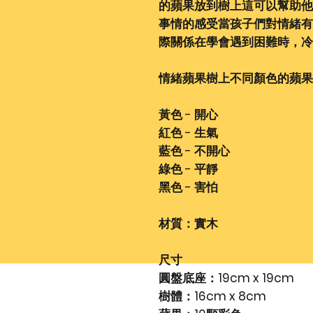
的蘋果放到樹上這可以幫助他
事情的感受當孩子們對情緒有
際關係在學會遇到困難時，冷
情緒蘋果樹上不同顏色的蘋果
黃色 - 開心
紅色 - 生氣
藍色 - 不開心
綠色 - 平靜
黑色 - 害怕
材質：實木
尺寸
圓盤底座：19cm x 19cm
樹體：16cm x 8cm