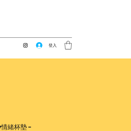
登入
dy情緒杯墊 -