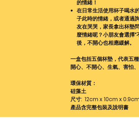
的情緒！
在日常生活使用杯子喝水
子此時的情緒，或者通過
友在哭哭，家長拿出杯墊問：
麼情緒呢？小朋友會選擇“
後，不開心也相應緩解。
一盒包括五個杯墊，代表五種
開心、不開心、生氣、害怕、
環保材質：
硅藻土
尺寸: 12cm x 10cm x 0.9c
產品含完整包裝及說明書