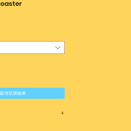
Coaster
新增至購物車
周，香港本地的發貨方式為順豐