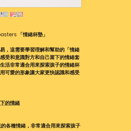
快遞 "到付"，即
收到包裹時直接嚮
對於其他國家，在
量增加，作為額外
獨聯繫，提供付款
 Coasters 「情緒杯墊」
換貨政策：
1. 客戶可以在交
易，這需要學習理解和幫助的「情緒
符合以下原則：
項目必須是未使用
感受和意識對方和自己當下的情緒套
沒有損壞貨物的原
生活非常適合用來探索孩子的情緒杯
接受退貨的物品必
用可愛的形象讓大家更快認識和感受
的話)
商品沒有質量問題
常使用下的外觀變
而退貨。
下的情緒
2. 打摺的、開封
替換。
3. 商品只能更換一
現的各種情緒，非常適合用來探索孩子